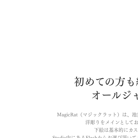
初めての方も
オールジャ
MagicRat（マジックラット）は、池
洋彫りをメインとして
下絵は基本的にカス
Studio内にあるFlashからお選