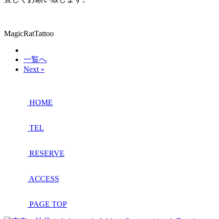
MagicRatTattoo
一覧へ
Next »
HOME
TEL
RESERVE
ACCESS
PAGE TOP