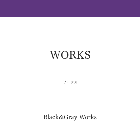
WORKS
ワークス
Black&Gray Works