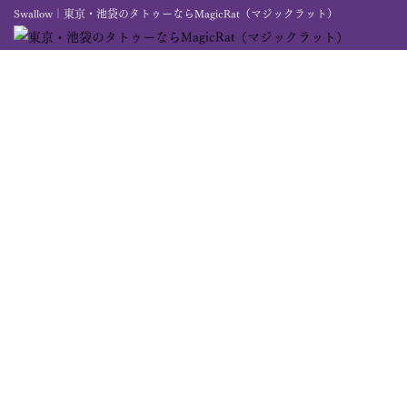
Swallow｜東京・池袋のタトゥーならMagicRat（マジックラット）